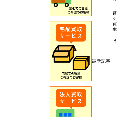
リ
営
タ
買
生
最新記事