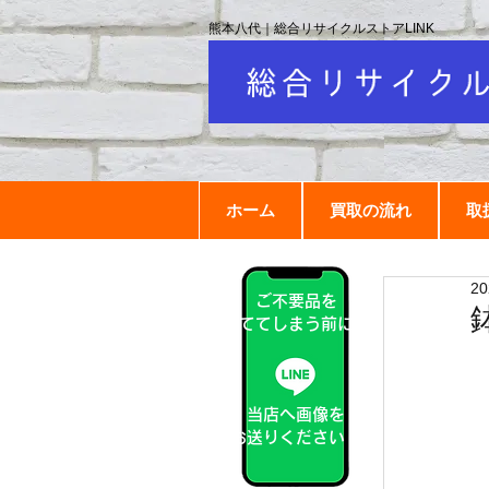
熊本八代｜総合リサイクルストアLINK
ホーム
買取の流れ
取
2
ご不要品を
捨ててしまう前に！
当店へ画像を
お送りください！