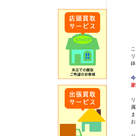
こ
リ
鉢
今
家
リ
属
ま
お