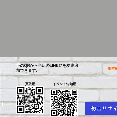
下のQRから当店のLINE＠を友達追
熊本県
加できます。
に！
買取用
イベント告知用
を
い！