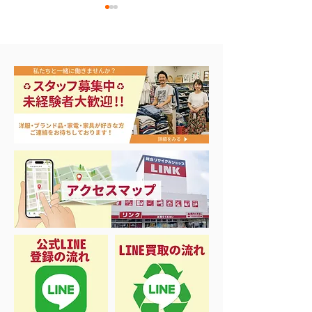
🎣シーズンイン‼️
バカラ シャンパングラ
ス買取！