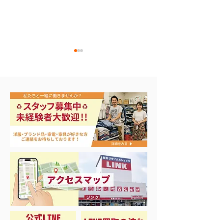
今日から
⭐︎緊急告知⭐︎