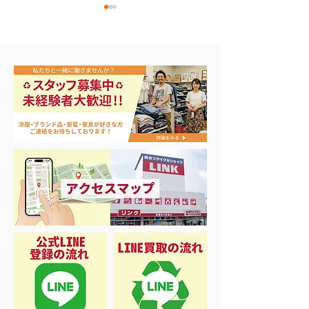
ナイキ＆X-Girl 衣料＆ス
3日間限定 衣
ニーカー大量入荷
品 50%OFF