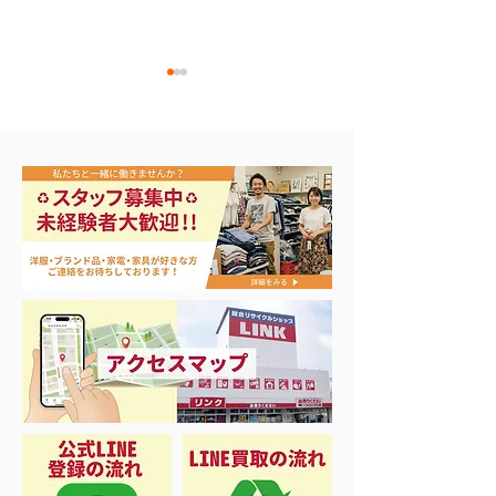
アップルウォッチ 第2世
ナイキ・コンバ
代 A2723
ンズスニーカー