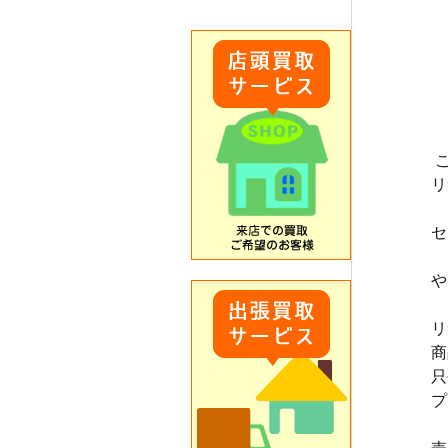
リ
セ
や
リ
商
只
プ