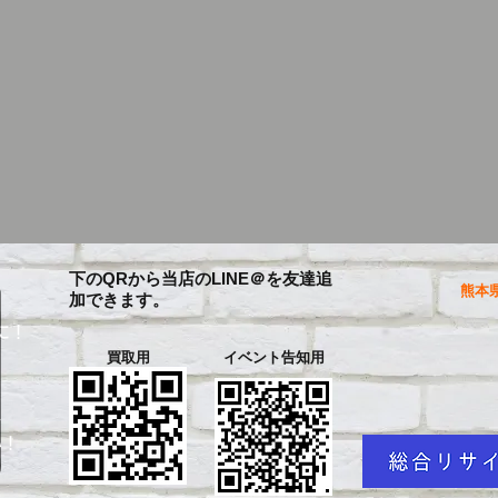
下のQRから当店のLINE＠を友達追
熊本県
加できます。
に！
買取用
イベント告知用
を
い！