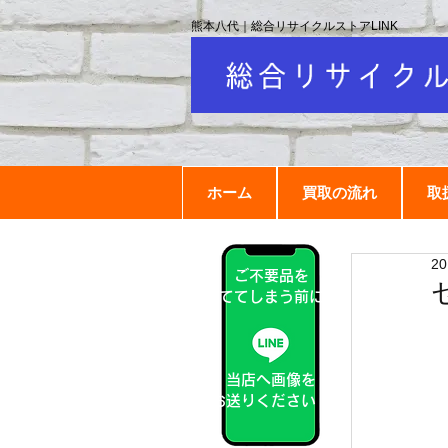
熊本八代｜総合リサイクルストアLINK
ホーム
買取の流れ
取
2
ご不要品を
捨ててしまう前に！
当店へ画像を
お送りください！