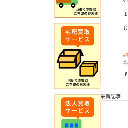
売
ま
お
#
イ
最新記事