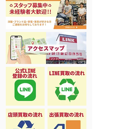
ナイキ＆X-Girl 衣料＆ス
3日間限定 衣
ニーカー大量入荷
品 50%OFF