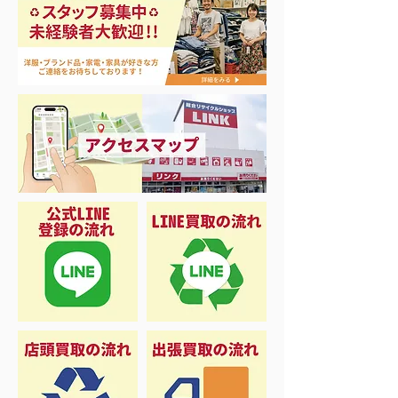
買取アップ開催中‼️
買取アップ＆大
20％OFFキャン