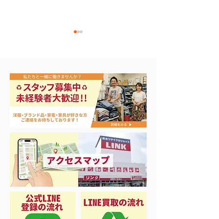
NIKE メンズスニーカー
ナイキ タン
28.0cm