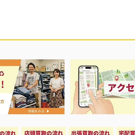
ス春夏物衣料強化買取中‼️
ナイキ＆X-
荷