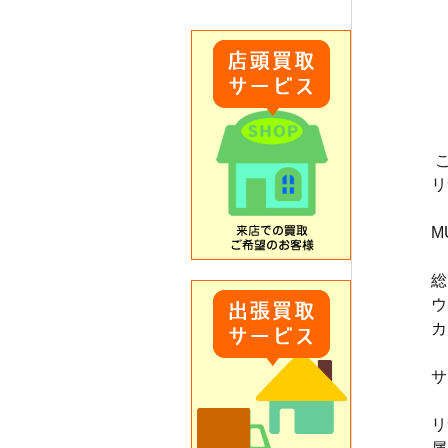
リ
M
総
ウ
カ
サ
リ