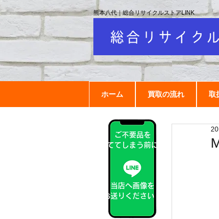
熊本八代｜総合リサイクルストアLINK
ホーム
買取の流れ
取
2
ご不要品を
捨ててしまう前に！
当店へ画像を
お送りください！