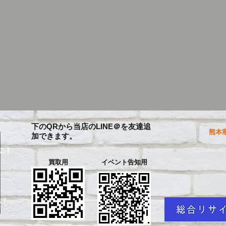
下のQRから当店のLINE＠を友達追
熊本県
加できます。
に！
買取用
イベント告知用
を
い！