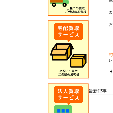
属
ま
お
#
レ
最新記事