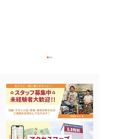
ナイキ＆X-Girl 衣料＆ス
3日間限定 衣
ニーカー大量入荷
品 50%OFF