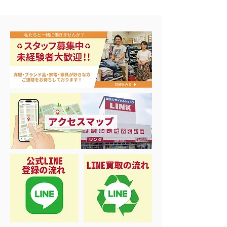
エアコン祭り開
夏に向けて冷凍庫！大量
品揃え❗️