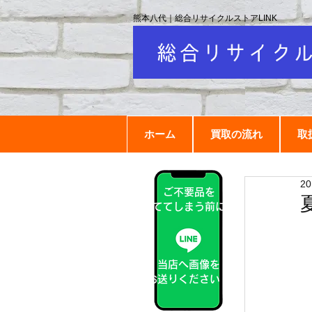
熊本八代｜総合リサイクルストアLINK
ホーム
買取の流れ
取
2
ご不要品を
捨ててしまう前に！
当店へ画像を
お送りください！