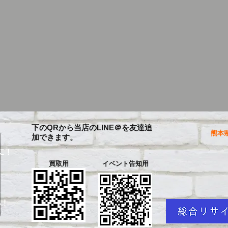
下のQRから当店のLINE＠を友達追
熊本県
加できます。
に！
買取用
イベント告知用
を
い！