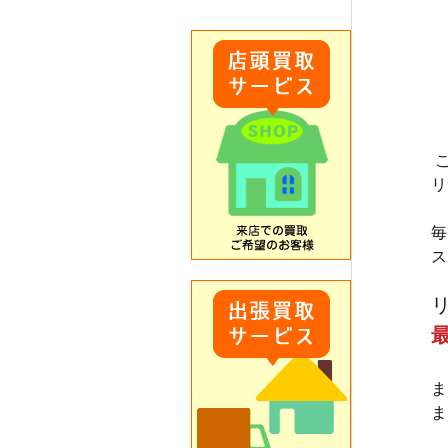
リ
毎
ス
ま
ま