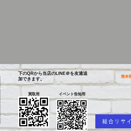
下のQRから当店のLINE＠を友達追
熊本県
加できます。
に！
買取用
イベント告知用
を
い！