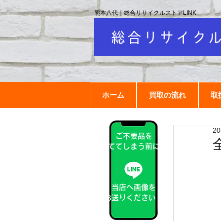
熊本八代｜総合リサイクルストアLINK
ホーム
買取の流れ
取
2
ご不要品を
捨ててしまう前に！
当店へ画像を
お送りください！