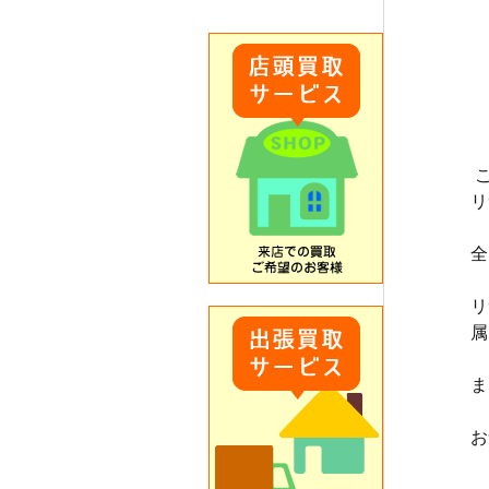
リ
全
リ
属
ま
お