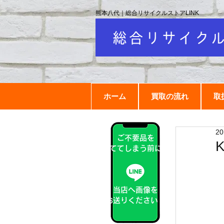
熊本八代｜総合リサイクルストアLINK
ホーム
買取の流れ
取
2
ご不要品を
捨ててしまう前に！
当店へ画像を
お送りください！