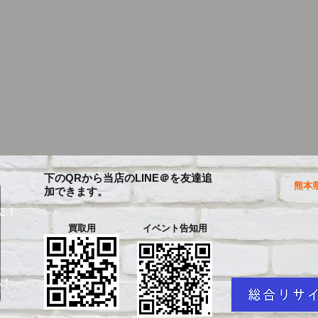
下のQRから当店のLINE＠を友達追
熊本県
加できます。
に！
買取用
イベント告知用
を
い！