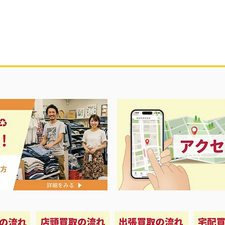
ス春夏物衣料強化買取中‼️
ナイキ＆X-
荷