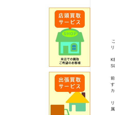
リ
K
SI
前
す
カ
リ
属