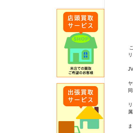
リ
J
ヤ
同
リ
属
ま