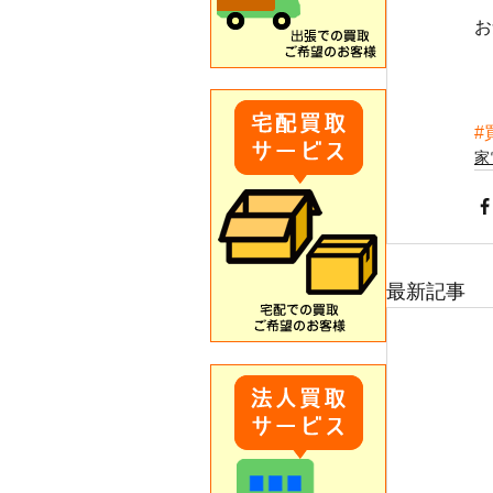
お
#
家
最新記事