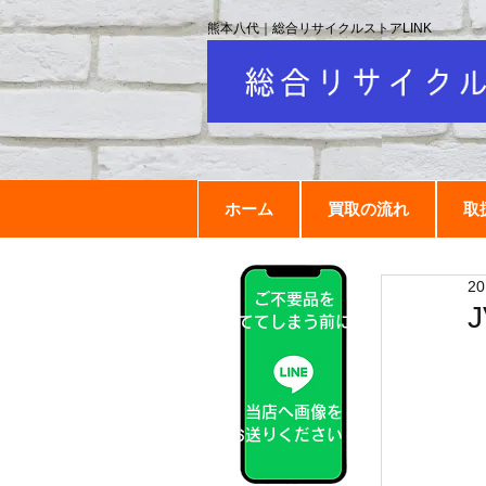
熊本八代｜総合リサイクルストアLINK
ホーム
買取の流れ
取
2
ご不要品を
捨ててしまう前に！
当店へ画像を
お送りください！