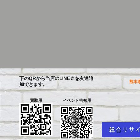
下のQRから当店のLINE＠を友達追
熊本県
加できます。
に！
買取用
イベント告知用
を
い！