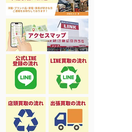
アップルウォッチ 第2世
ナイキ・コンバ
代 A2723
ンズスニーカー