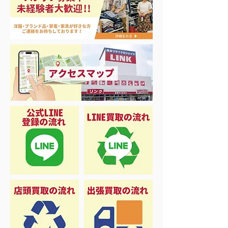
🎣シーズンイン‼️
バカラ シャンパングラ
ス買取！