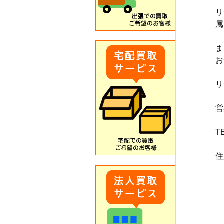
リ
属
ま
お
リ
営
T
住