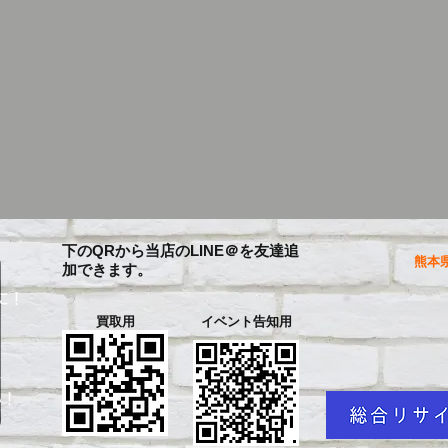
下のQRから当店のLINE＠を友達追
熊本県
加できます。
に！
買取用
イベント告知用
を
い！