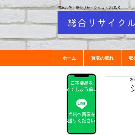
熊本八代｜総合リサイクルストアLINK
ホーム
買取の流れ
取
2
ご不要品を
捨ててしまう前に！
当店へ画像を
お送りください！