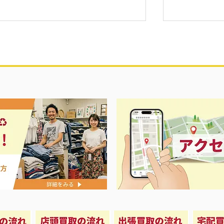
プ開催中‼️
リール各種