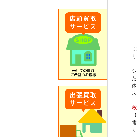
リ
シ
た
体
ス
秋
【
電
り