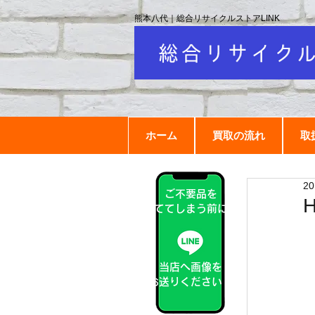
熊本八代｜総合リサイクルストアLINK
ホーム
買取の流れ
取
2
ご不要品を
捨ててしまう前に！
当店へ画像を
お送りください！