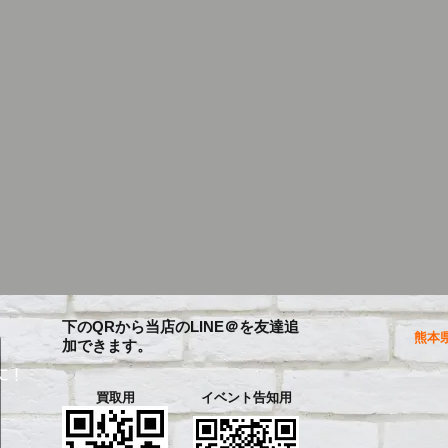
下のQRから当店のLINE＠を友達追
熊本県
加できます。
に！
買取用
イベント告知用