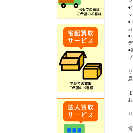
ジ
●
シ
●
カ
●
デ
●
ブ
リ
属
ま
お
リ
営