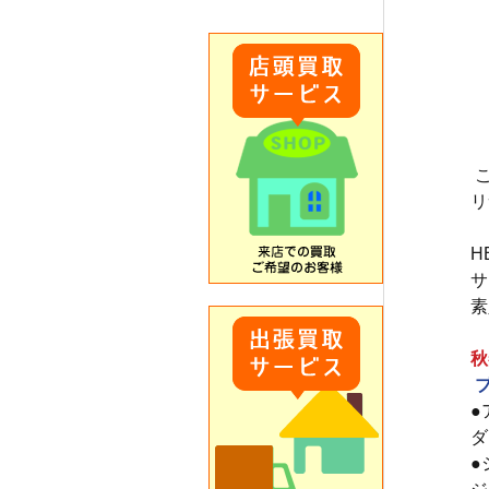
リ
H
サ
素
秋
●
ダ
●