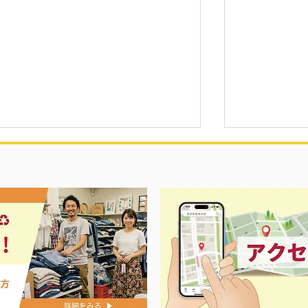
ス春夏物衣料強化買取中‼️
ナイキ＆X-