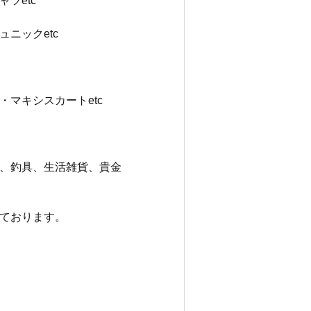
ツetc
ニックetc
マキシスカートetc
、釣具、生活雑貨、貴金
ております。