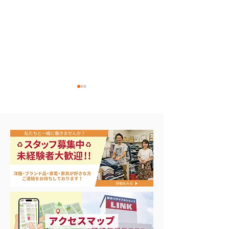
エアコン祭り開
夏に向けて冷凍庫！大量
品揃え❗️