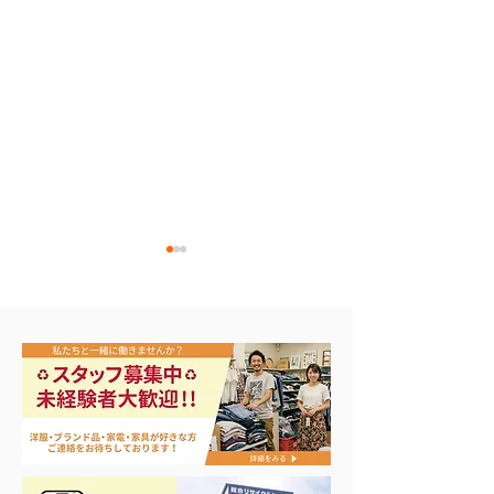
🎣シーズンイン‼️
バカラ シャンパングラ
ス買取！