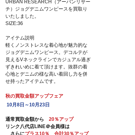
URBAN RESEARCH（アーバンリサー
チ）ジョグデニムワンピースを買取り
いたしました。
SIZE:36
アイテム説明
軽くノンストレスな着心地が魅力的な
ジョグデニムワンピース。デコルテが
見えるVネックラインでカジュアル過ぎ
ずきれいめに着て頂けます。抜群の着
心地とデニムの様な高い着回し力を併
せ持ったアイテムです。
秋の買取金額アップフェア
10月8日～10月23日
通常買取金額から　
20％アップ
リンク八代店LINE＠会員様は　
　さらに
プラス10％　合計30％アップ