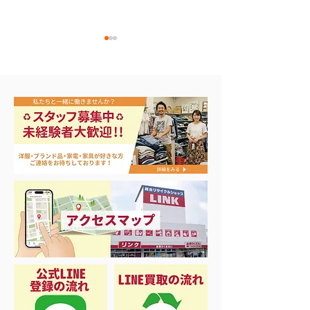
ナイキ＆X-Girl 衣料＆ス
3日間限定 衣
ニーカー大量入荷
品 50%OFF