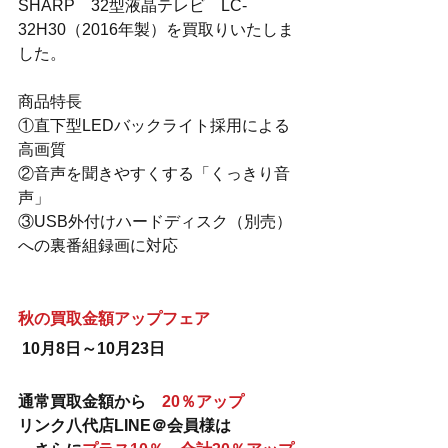
SHARP　32型液晶テレビ　LC-
32H30（2016年製）を買取りいたしま
した。
商品特長
①直下型LEDバックライト採用による
高画質
②音声を聞きやすくする「くっきり音
声」
③USB外付けハードディスク（別売）
への裏番組録画に対応
秋の買取金額アップフェア
10月8日～10月23日
通常買取金額から　
20％アップ
リンク八代店LINE＠会員様は　