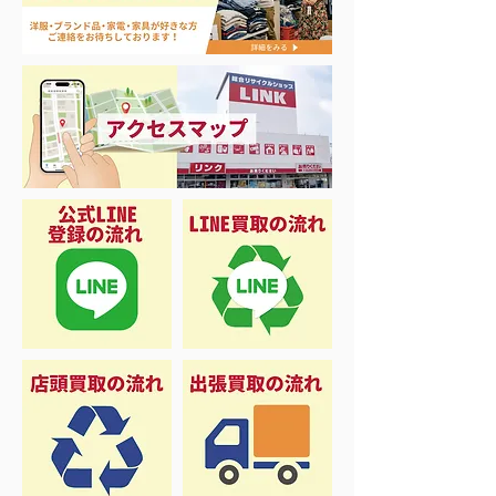
ナイキ＆X-Girl 衣料＆ス
3日間限定 衣
ニーカー大量入荷
品 50%OFF