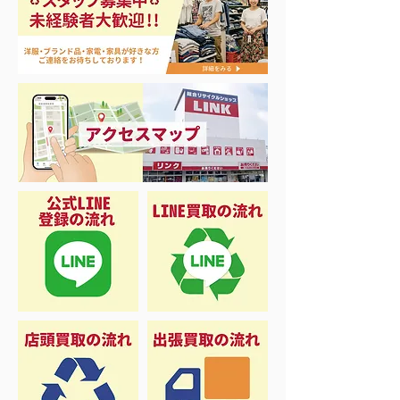
エアコン祭り開
夏に向けて冷凍庫！大量
品揃え❗️