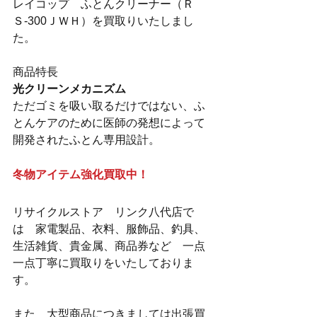
レイコップ　ふとんクリーナー（Ｒ
Ｓ-300ＪＷＨ）を買取りいたしまし
た。
商品特長
光クリーンメカニズム
ただゴミを吸い取るだけではない、ふ
とんケアのために医師の発想によって
開発されたふとん専用設計。
冬物アイテム強化買取中！
リサイクルストア　リンク八代店で
は　家電製品、衣料、服飾品、釣具、
生活雑貨、貴金属、商品券など　一点
一点丁寧に買取りをいたしておりま
す。
また　大型商品につきましては出張買