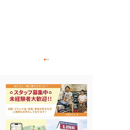
ナイキ＆X-Girl 衣料＆ス
3日間限定 衣
ニーカー大量入荷
品 50%OFF