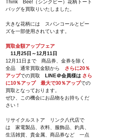
Think　Bee!（シンクビー）花柄トート
バッグを買取りいたしました。
大きな花柄には　スパンコールとビー
ズを一部使用されています。
買取金額アップフェア
　11月25日～12月11日
12月11日まで　商品券、金券を除く　
全品　通常買取金額から　
さらに20％
アップ
での買取　
LINE＠会員様は 
さら
に10％アップ　最大で30％アップ
での
買取となっております。
ぜひ、この機会にお品物をお持ちくだ
さい！
リサイクルストア　リンク八代店で
は　家電製品、衣料、服飾品、釣具、
生活雑貨、貴金属、商品券など　一点