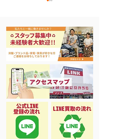
アップルウォッチ 第2世
ナイキ・コンバ
代 A2723
ンズスニーカー