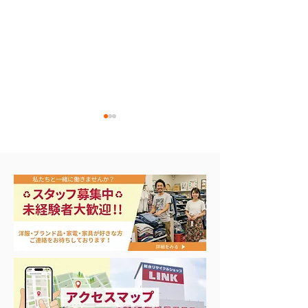
エアコン祭り開
夏に向けて冷凍庫！大量
品揃え❗️