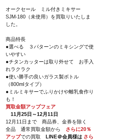
オークセール　ミル付きミキサー　
SJM-180（未使用）を買取りいたしま
した。
商品特長
●選べる　３パターンのミキシングで使
いやすい
●チタンカッターは取り外せて　お手入
れラクラク
●使い勝手の良いガラス製ボトル
（800mlタイプ）
●ミルミキサーでふりかけや離乳食作り
も！
買取金額アップフェア
　11月25日～12月11日
12月11日まで　商品券、金券を除く　
全品　通常買取金額から　
さらに20％
アップ
での買取　
LINE＠会員様は 
さら