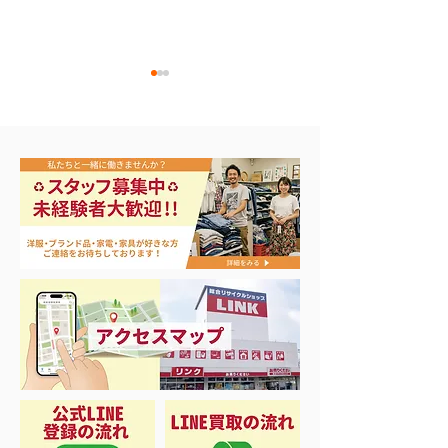
エアコン祭り開
夏に向けて冷凍庫！大量
品揃え❗️