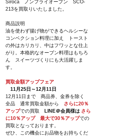
Siroca　ノンフライオーブン　SCO-
213を買取りいたしました。
商品説明
油を使わず揚げ物ができるヘルシーな
コンベクション料理に加え　トースト
の外はカリカリ、中はフワッとな仕上
がり。本格的なオーブン料理はもちろ
ん　スイーツづくりにも大活躍しま
す。
買取金額アップフェア
　11月25日～12月11日
12月11日まで　商品券、金券を除く　
全品　通常買取金額から　
さらに20％
アップ
での買取　
LINE＠会員様は 
さら
に10％アップ　最大で30％アップ
での
買取となっております。
ぜひ、この機会にお品物をお持ちくだ