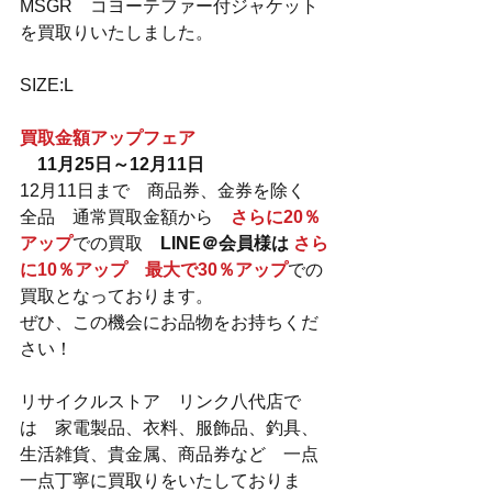
MSGR　コヨーテファー付ジャケット
を買取りいたしました。
SIZE:L
買取金額アップフェア
　11月25日～12月11日
12月11日まで　商品券、金券を除く　
全品　通常買取金額から　
さらに20％
アップ
での買取　
LINE＠会員様は 
さら
に10％アップ　最大で30％アップ
での
買取となっております。
ぜひ、この機会にお品物をお持ちくだ
さい！
リサイクルストア　リンク八代店で
は　家電製品、衣料、服飾品、釣具、
生活雑貨、貴金属、商品券など　一点
一点丁寧に買取りをいたしておりま