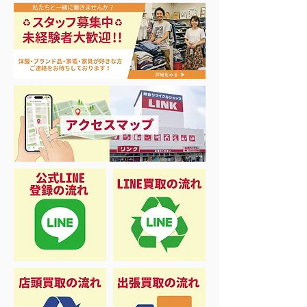
アップルウォッチ 第2世
ナイキ・コンバ
代 A2723
ンズスニーカー