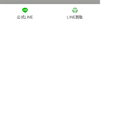
公式LINE
LINE買取
ご不要品を
捨ててしまう前に！
当店へ画像を
下のQRから当店
お送りください！
のLINE＠を友達追
加できます。