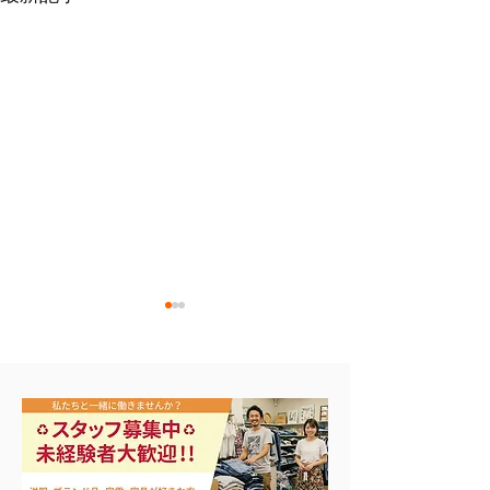
買取アップ開催中
本日から3日間の大セー