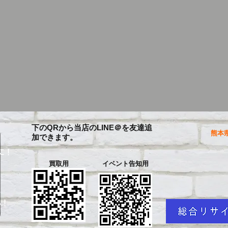
下のQRから当店のLINE＠を友達追
熊本県
加できます。
に！
買取用
イベント告知用
を
い！