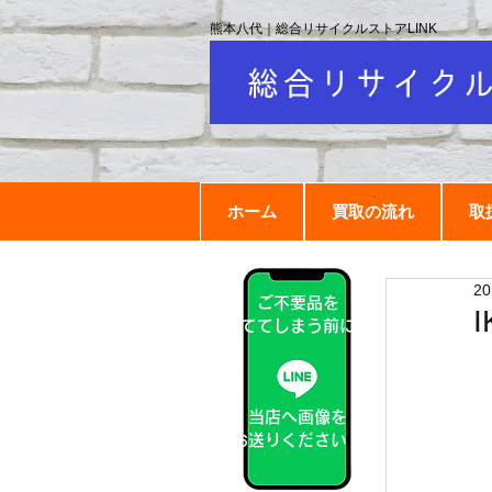
熊本八代｜総合リサイクルストアLINK
ホーム
買取の流れ
取
2
ご不要品を
捨ててしまう前に！
当店へ画像を
お送りください！