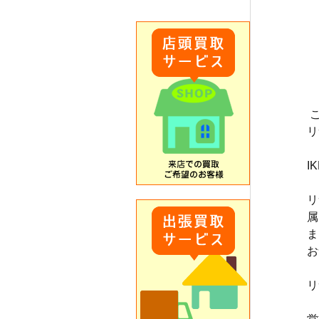
リ
I
リ
属
ま
お
リ