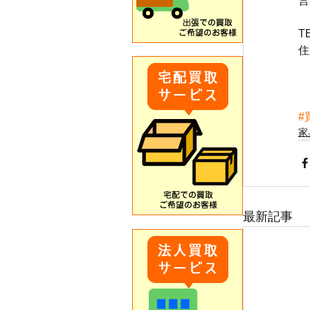
営
T
住
#
家
最新記事