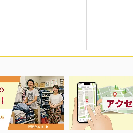
バカラ シ
プ＆大型冷蔵庫20％OFFキャン
️