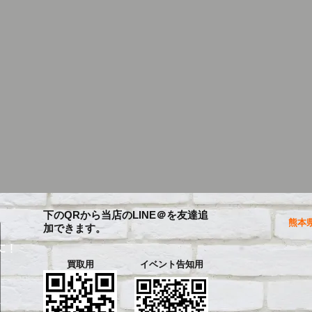
下のQRから当店のLINE＠を友達追
熊本県
加できます。
に！
買取用
イベント告知用
を