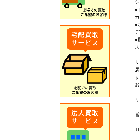
シ
●
カ
●
デ
●
ス
リ
属
ま
お
リ
営
T