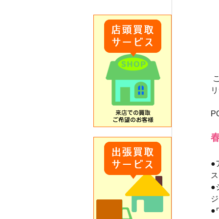
リ
P
●
ス
●
ジ
●