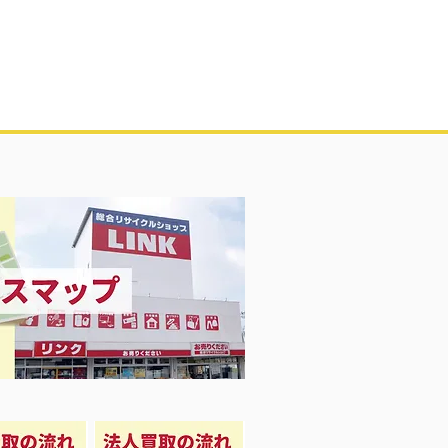
凍庫！大量品揃え❗️