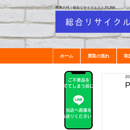
熊本八代｜総合リサイクルストアLINK
ホーム
買取の流れ
取
2
ご不要品を
捨ててしまう前に！
当店へ画像を
お送りください！