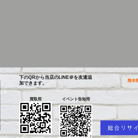
下のQRから当店のLINE＠を友達追
熊本県
加できます。
に！
買取用
イベント告知用
を
い！