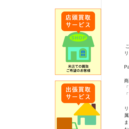
リ
P
商
「
「
リ
属
ま