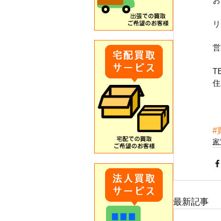
お
リ
営
T
住
#
家
最新記事