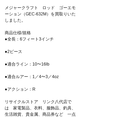
メジャークラフト　ロッド　ゴーエモ
ーション（GEC-632M）を買取りいた
しました。
商品仕様/規格
●全長：6フィート3インチ
●2ピース
●適合ライン：10〜16lb
●適合ルアー：1／4〜3／4oz
●アクション：R
リサイクルストア　リンク八代店で
は　家電製品、衣料、服飾品、釣具、
生活雑貨、貴金属、商品券など　一点