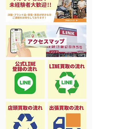
リール各種買取致しまし
ジョンボート B
た♡
ミボート買取まし