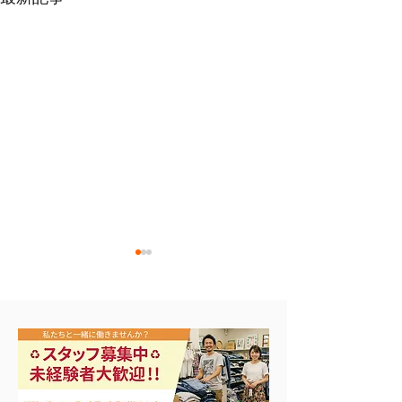
エアコン祭り開
夏に向けて冷凍庫！大量