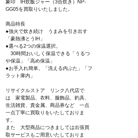
象印　IH炊飯ジャー（3合炊き）NP-
GG05を買取りいたしました。
商品特長
●強火で炊き続け　うまみを引き出す
「豪熱沸とうIH」
●選べる2つの保温選択。
　30時間おいしく保温できる「うるつ
や保温」「高め保温」
●お手入れ簡単。「洗える内ぶた」「フ
ラット庫内」
リサイクルストア　リンク八代店で
は　家電製品、衣料、服飾品、釣具、
生活雑貨、貴金属、商品券など　一点
一点丁寧に買取りをいたしておりま
す。
また　大型商品につきましては出張買
取サービスもご用意いたしておりま