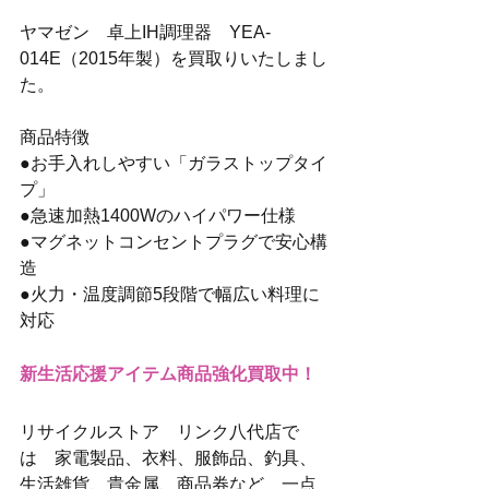
ヤマゼン　卓上IH調理器　YEA-
014E（2015年製）を買取りいたしまし
た。
商品特徴
●お手入れしやすい「ガラストップタイ
プ」
●急速加熱1400Wのハイパワー仕様
●マグネットコンセントプラグで安心構
造
●火力・温度調節5段階で幅広い料理に
対応
新生活応援アイテム商品強化買取中！
リサイクルストア　リンク八代店で
は　家電製品、衣料、服飾品、釣具、
生活雑貨、貴金属、商品券など　一点