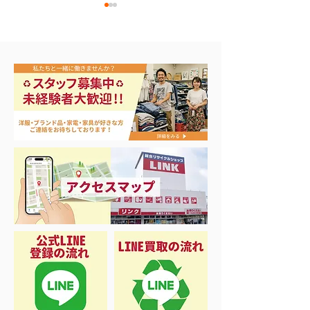
エアコン祭り開
夏に向けて冷凍庫！大量
品揃え❗️