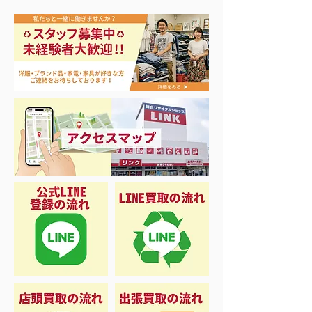
🎣シーズンイン‼️
バカラ シャンパングラ
ス買取！