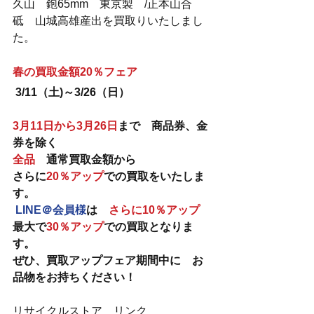
久山　鉋65mm　東京製　/正本山合
砥　山城高雄産出を買取りいたしまし
た。
春の買取金額20％フェア
3/11（土)～3/26（日）
3月11日から3月26日
まで　商品券、金
券を除く　
全品
　通常買取金額から　
さらに
20％アップ
での買取をいたしま
す。
LINE＠会員様
は　
さらに10％アップ
最大で
30％アップ
での買取となりま
す。
ぜひ、買取アップフェア期間中に　お
品物をお持ちください！
リサイクルストア　リンク