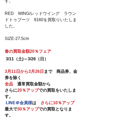
す。
RED　WING/レッドウイング　ラウン
ドトゥブーツ　9160を買取りいたしま
した。
SIZE-27.5cm
春の買取金額20％フェア
3/11（土)～3/26（日）
3月11日から3月26日
まで　商品券、金
券を除く　
全品
　通常買取金額から　
さらに
20％アップ
での買取をいたしま
す。
LINE＠会員様
は　
さらに10％アップ
最大で
30％アップ
での買取となりま
す。