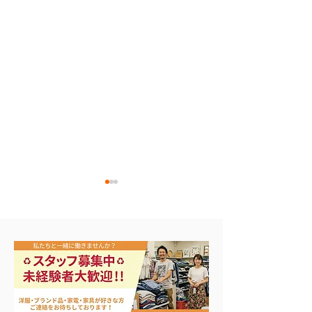
アップルウォッチ 第2世
ナイキ・コンバ
代 A2723
ンズスニーカー