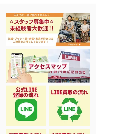
エアコン祭り開
夏に向けて冷凍庫！大量
品揃え❗️