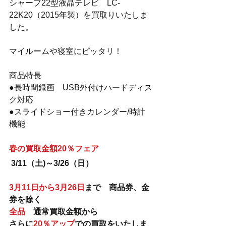
シャープ22型液晶テレビ　LC-
22K20（2015年製）を買取りいたしま
した。
マイルームや寝室にピッタリ！
商品特長
●長時間録画　USB外付けハードディス
ク対応
●スライドショー付きカレンダー/時計
機能
春の買取金額20％フェア
3/11（土)～3/26（日）
3月11日から3月26日
まで　商品券、金
券を除く　
全品
　通常買取金額から　
さらに
20％アップ
での買取をいたしま