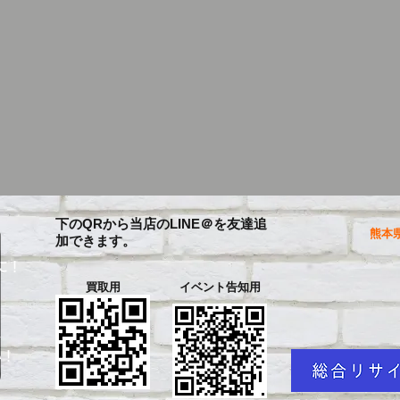
下のQRから当店のLINE＠を友達追
熊本県
加できます。
に！
買取用
イベント告知用
を
い！