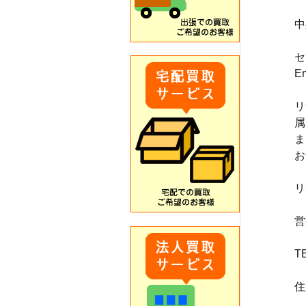
中
セ
E
リ
属
ま
お
リ
営
T
住