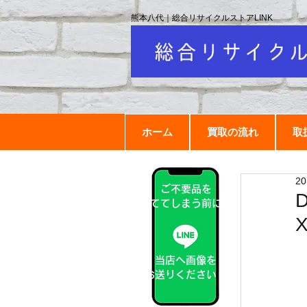
熊本八代｜総合リサイクルストアLINK
ホーム
買取の流れ
取
2
ご不要品を
捨ててしまう前に！
X
当店へ画像を
お送りください！