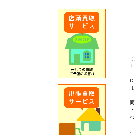
リ
D
ま
商
・
れ
こ