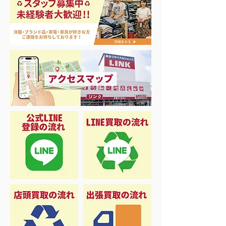
ナイキ＆X-Girl 衣料＆ス
3日間限定 衣
ニーカー大量入荷
品 50%OFF