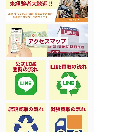
ナイキ＆X-Girl 衣料＆ス
3日間限定 衣
ニーカー大量入荷
品 50%OFF