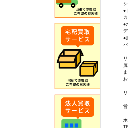
シ
●
カ
●
デ
●
パ
リ
属
ま
お
リ
営
ホ
T