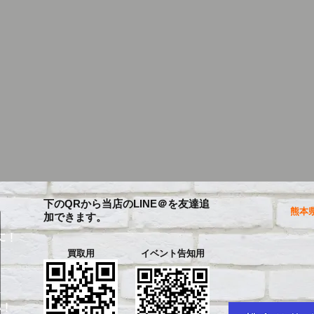
下のQRから当店のLINE＠を友達追
熊本県
加できます。
に！
買取用
イベント告知用
を
い！