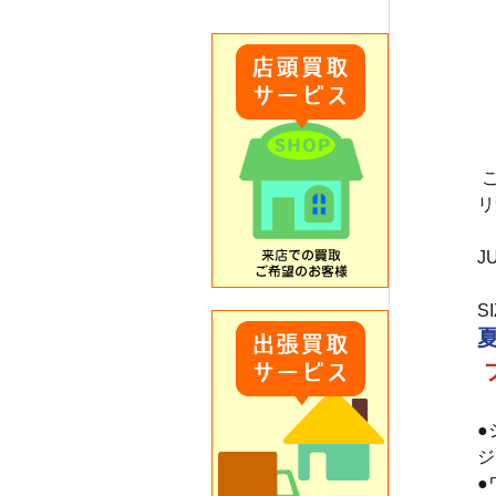
リ
J
SI
●
ジ
●