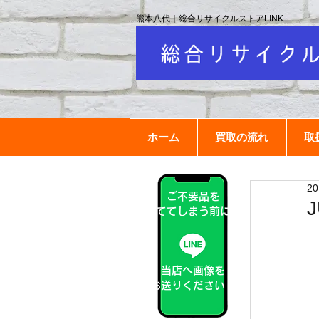
熊本八代｜総合リサイクルストアLINK
ホーム
買取の流れ
取
2
ご不要品を
捨ててしまう前に！
当店へ画像を
お送りください！