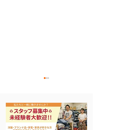
🎣シーズンイン‼️
バカラ シャンパングラ