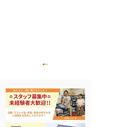
エアコン祭り開
夏に向けて冷凍庫！大量
品揃え❗️