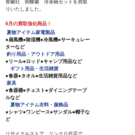
香蘭社　胡蝶蘭　冷茶碗セットを買取
りいたしました。
6月の買取強化商品！
夏物アイテム家電製品　
●扇風機●除湿機●冷風機●サーキュレー
ターなど
釣り用品・アウトドア用品
●リール●ロッド●キャンプ用品など
　ギフト用品・生活雑貨
●食器●タオル●生活雑貨用品など
家具
●食器棚●チェスト●ダイニングテーブ
ルなど
　夏物アイテム衣料・服飾品
●シャツ●ワンピース●サンダル●帽子な
ど
リサイクルストア　リンク八代店で