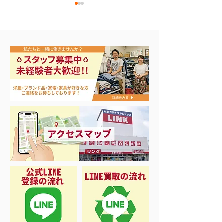
🎣シーズンイン‼️
バカラ シャンパングラ
ス買取！